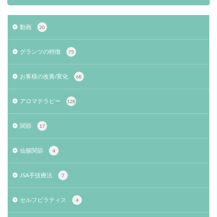
動画
20
グランツの特徴
75
お客様の改善/変化
68
アロマテラピー
128
関節
17
仙腸関節
4
JSA手技療法
7
セルフピラティス
4