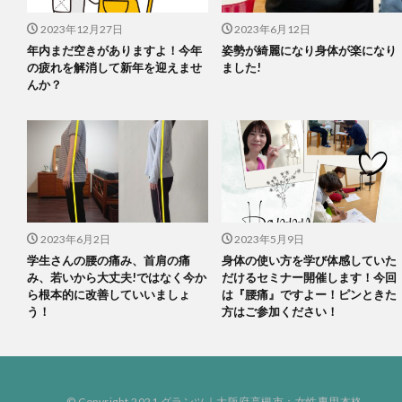
2023年12月27日
2023年6月12日
年内まだ空きがありますよ！今年
姿勢が綺麗になり身体が楽になり
の疲れを解消して新年を迎えませ
ました!
んか？
2023年6月2日
2023年5月9日
学生さんの腰の痛み、首肩の痛
身体の使い方を学び体感していた
み、若いから大丈夫!ではなく今か
だけるセミナー開催します！今回
ら根本的に改善していいましょ
は『腰痛』ですよー！ピンときた
う！
方はご参加ください！
© Copyright 2021
グランツ
｜大阪府高槻市：女性専用本格