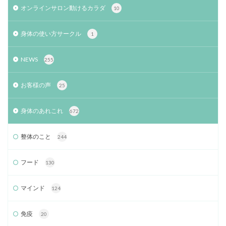
オンラインサロン動けるカラダ
10
身体の使い方サークル
1
NEWS
255
お客様の声
25
身体のあれこれ
672
整体のこと
244
フード
130
マインド
124
免疫
20