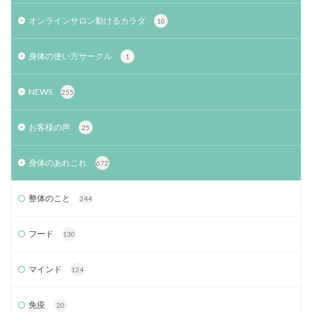
オンラインサロン動けるカラダ
10
身体の使い方サークル
1
NEWS
255
お客様の声
25
身体のあれこれ
672
整体のこと
244
フード
130
マインド
124
免疫
20