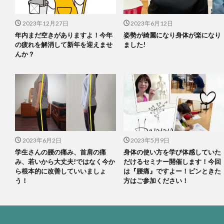
2023年12月27日
2023年6月12日
年内まだ空きがありますよ！今年
姿勢が綺麗になり身体が楽になり
の疲れを解消して新年を迎えませ
ました!
んか？
2023年6月2日
2023年5月9日
学生さんの腰の痛み、首肩の痛
身体の使い方を学び体感していた
み、若いから大丈夫!ではなく今か
だけるセミナー開催します！今回
ら根本的に改善していいましょ
は『腰痛』ですよー！ピンときた
う！
方はご参加ください！