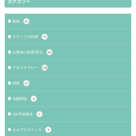
カテゴリー
動画
20
グランツの特徴
75
お客様の改善/変化
68
アロマテラピー
128
関節
17
仙腸関節
4
JSA手技療法
7
セルフピラティス
4