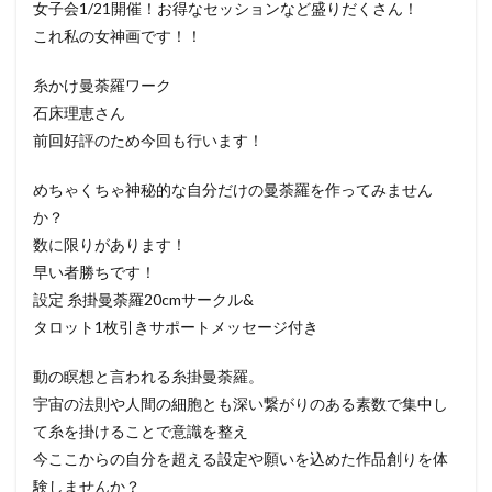
女子会1/21開催！お得なセッションなど盛りだくさん！
これ私の女神画です！！
糸かけ曼荼羅ワーク
石床理恵さん
前回好評のため今回も行います！
めちゃくちゃ神秘的な自分だけの曼荼羅を作ってみません
か？
数に限りがあります！
早い者勝ちです！
設定 糸掛曼荼羅20cmサークル&
タロット1枚引きサポートメッセージ付き
動の瞑想と言われる糸掛曼荼羅。
宇宙の法則や人間の細胞とも深い繋がりのある素数で集中し
て糸を掛けることで意識を整え
今ここからの自分を超える設定や願いを込めた作品創りを体
験しませんか？