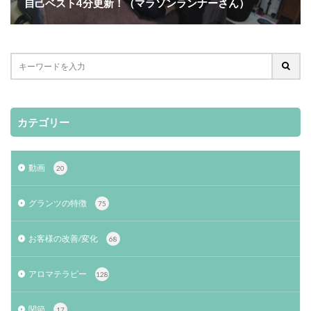
自己ベスト4分更新！（マラソンランナーさん）
カテゴリー
動画
20
グランツの特徴
75
お客様の改善/変化
68
アロマテラピー
128
関節
17