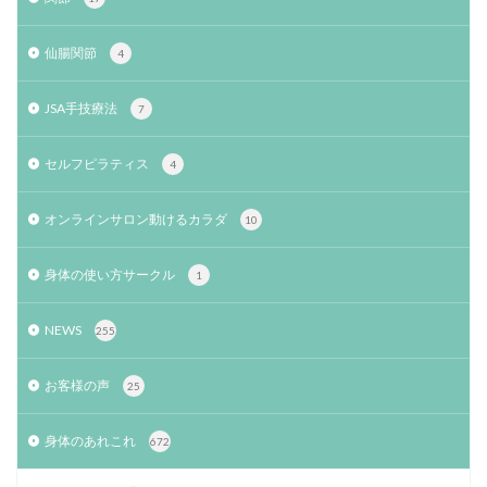
仙腸関節
4
JSA手技療法
7
セルフピラティス
4
オンラインサロン動けるカラダ
10
身体の使い方サークル
1
NEWS
255
お客様の声
25
身体のあれこれ
672