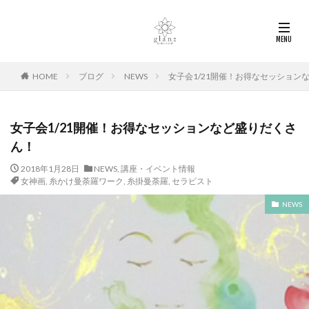
HOME
ブログ
NEWS
女子会1/21開催！お得なセッション
女子会1/21開催！お得なセッションなど盛りだくさ
ん！
2018年1月28日
NEWS
,
講座・イベント情報
女神画
,
糸かけ曼荼羅ワーク
,
糸掛曼荼羅
,
セラピスト
NEWS