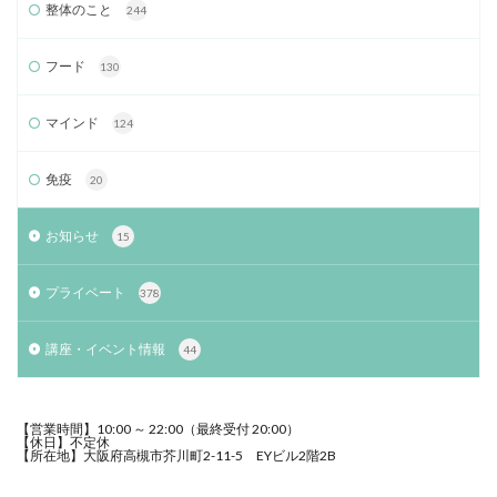
整体のこと
244
フード
130
マインド
124
免疫
20
お知らせ
15
プライベート
378
講座・イベント情報
44
【営業時間】10:00 ～ 22:00（最終受付 20:00）
【休日】不定休
【所在地】大阪府高槻市芥川町2-11-5 EYビル2階2B