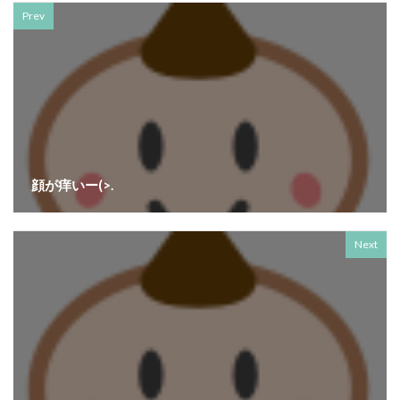
Prev
顔が痒いー(>.
Next