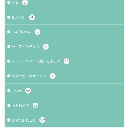
関節
17
仙腸関節
4
JSA手技療法
7
セルフピラティス
4
オンラインサロン動けるカラダ
10
身体の使い方サークル
1
NEWS
255
お客様の声
25
身体のあれこれ
672