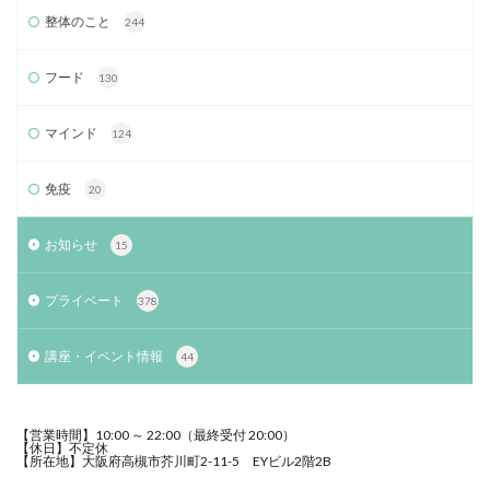
整体のこと
244
フード
130
マインド
124
免疫
20
お知らせ
15
プライベート
378
講座・イベント情報
44
【営業時間】10:00 ～ 22:00（最終受付 20:00）
【休日】不定休
【所在地】大阪府高槻市芥川町2-11-5 EYビル2階2B