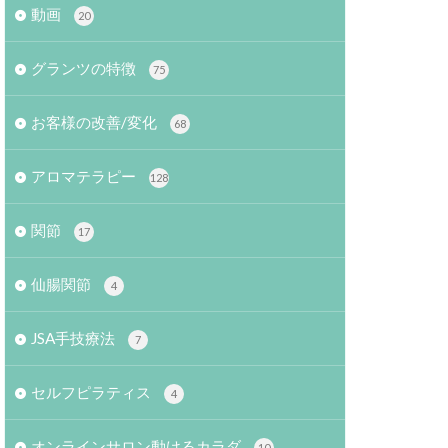
動画
20
グランツの特徴
75
お客様の改善/変化
68
アロマテラピー
128
関節
17
仙腸関節
4
JSA手技療法
7
セルフピラティス
4
オンラインサロン動けるカラダ
10