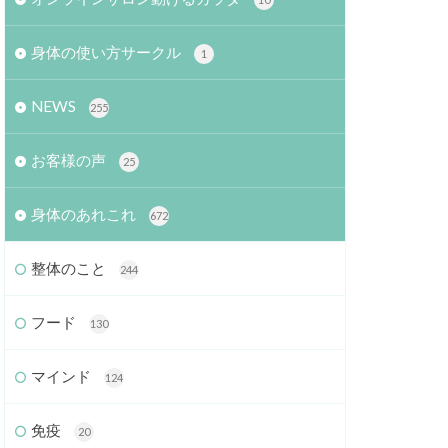
身体の使い方サークル
1
NEWS
255
お客様の声
25
身体のあれこれ
672
整体のこと
244
フード
130
マインド
124
免疫
20