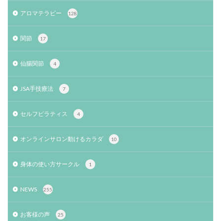
アロマテラピー
128
関節
17
仙腸関節
4
JSA手技療法
7
セルフピラティス
4
オンラインサロン動けるカラダ
10
身体の使い方サークル
1
NEWS
255
お客様の声
25